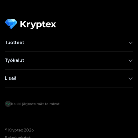
Tuotteet
Työkalut
Lisää
Kaikki järjestelmät toimivat
© Kryptex 2026
Palveluehdot