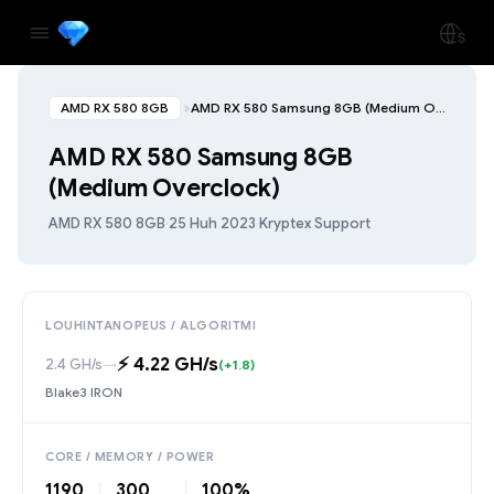
AMD RX 580 8GB
AMD RX 580 Samsung 8GB (Medium Overclock)
AMD RX 580 Samsung 8GB
(Medium Overclock)
AMD RX 580 8GB
·
25 Huh 2023
·
Kryptex Support
LOUHINTANOPEUS / ALGORITMI
⚡️ 4.22 GH/s
2.4 GH/s
→
(+1.8)
Blake3 IRON
CORE / MEMORY / POWER
1190
300
100%