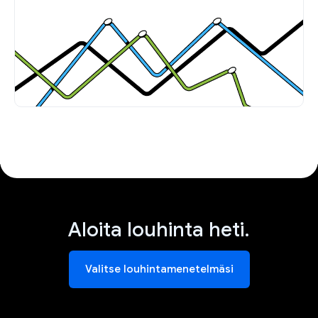
Aloita louhinta heti.
Valitse louhintamenetelmäsi