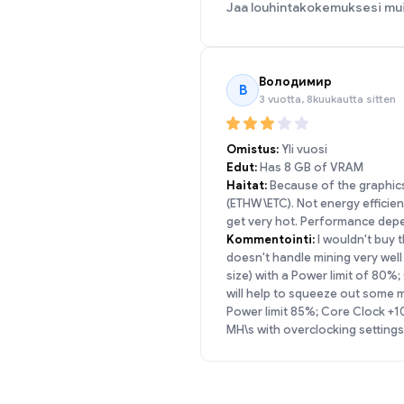
Jaa louhintakokemuksesi mu
Володимир
В
3 vuotta, 8kuukautta sitten
Omistus:
Yli vuosi
Edut:
Has 8 GB of VRAM
Haitat:
Because of the graphics
(ETHW\ETC). Not energy efficie
get very hot. Performance dep
Kommentointi:
I wouldn't buy t
doesn't handle mining very well
size) with a Power limit of 80
will help to squeeze out some 
Power limit 85%; Core Clock +
MH\s with overclocking settin