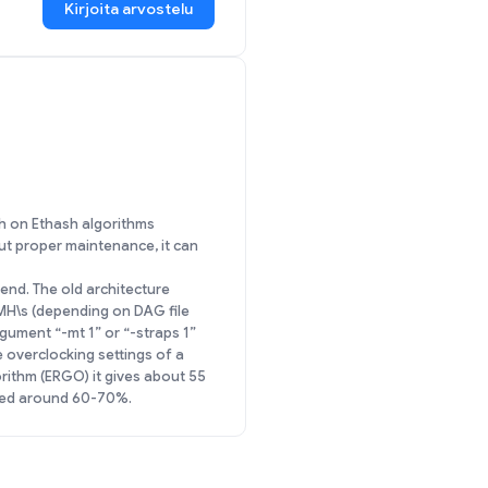
Kirjoita arvostelu
h on Ethash algorithms
ut proper maintenance, it can
 end. The old architecture
 MH\s (depending on DAG file
gument “-mt 1” or “-straps 1”
 overclocking settings of a
ithm (ERGO) it gives about 55
peed around 60-70%.