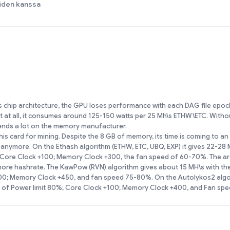
iden kanssa
 chip architecture, the GPU loses performance with each DAG file epoc
nt at all, it consumes around 125-150 watts per 25 Mh\s ETHW\ETC. Witho
ends a lot on the memory manufacturer.
his card for mining. Despite the 8 GB of memory, its time is coming to an
 anymore. On the Ethash algorithm (ETHW, ETC, UBQ, EXP) it gives 22-28
%; Core Clock +100; Memory Clock +300, the fan speed of 60-70%. The ar
more hashrate. The KawPow (RVN) algorithm gives about 15 MH\s with the
100; Memory Clock +450, and fan speed 75-80%. On the Autolykos2 algor
gs of Power limit 80%; Core Clock +100; Memory Clock +400, and Fan s