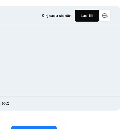
Kirjaudu sisään
Luo tili
s (62)