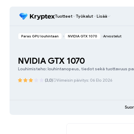
Tuotteet
Työkalut
Lisää
Paras GPU louhintaan
NVIDIA GTX 1070
Arvostelut
NVIDIA GTX 1070
Louhimisteho: louhintanopeus, tiedot sekä tuottavuus pa
(3,0)
Viimeisin päivitys: 06 Elo 2026
Suor