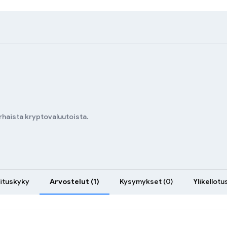
rhaista kryptovaluutoista.
ituskyky
Arvostelut (1)
Kysymykset (0)
Ylikellotu