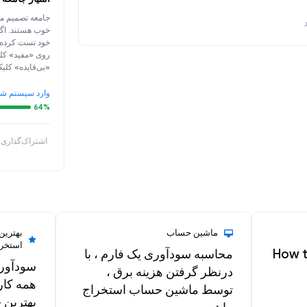
جامعه تصمیم می
خوب هستند. اگر
خود تست کرده‌ای
روی «مفید» کلی
«بی‌فایده» کلیک
وارد سیستم شو
64%
اشتراک‌گذاری:
ماشین حساب
بهترین
استخر
How t
محاسبه سودآوری یک فارم ، با
سودآور
درنظر گرفتن هزینه برق ،
همه کار
توسط ماشین حساب استخراج