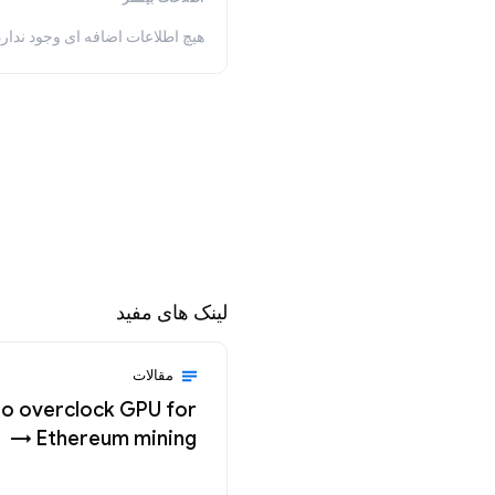
هیچ اطلاعات اضافه ای وجود ندارد
لینک های مفید
مقالات
o overclock GPU for
Ethereum mining →