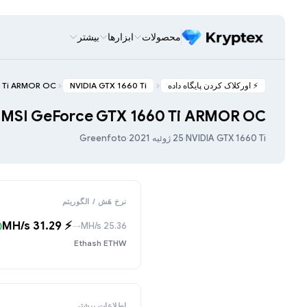
محصولات
ابزارها
بیشتر
⚡️ اورکلاک کردن پایگاه داده
NVIDIA GTX 1660 Ti
0 Ti ARMOR OC
MSI GeForce GTX 1660 Ti ARMOR OC
NVIDIA GTX 1660 Ti
·
25 ژوئیه 2021
·
Greenfoto
نرخ هَش / الگوریتم
⚡️ 31.29 MH/s
25.36 MH/s
9)
→
Ethash ETHW
اطلاعات بیشتر