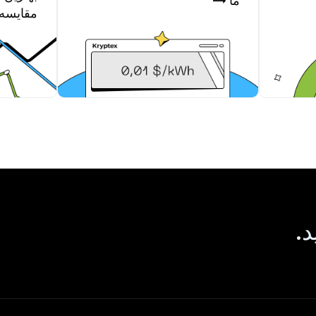
ما →
مقایسه 
د.