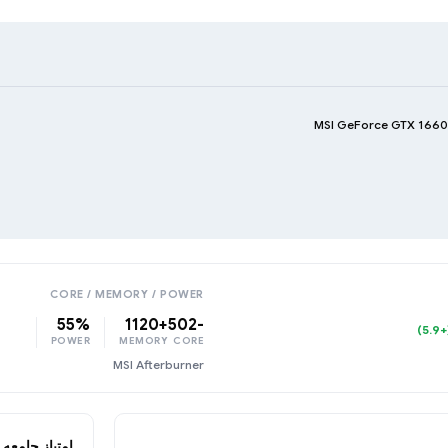
MSI GeForce GTX 166
CORE / MEMORY / POWER
55%
+1120
-502
(+5.
POWER
MEMORY
CORE
MSI Afterburner
امتیاز جامعه