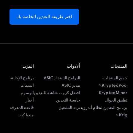
اختر طريقة التعدين الخاصة بك
المنتجات
ألادوات
المزيد
جميع المنتجات
البرامج الثابتة لـ ASIC
برنامج الإحالة
Kryptex Pool
مدير ASIC
السمات
Kryptex Miner
افضل كروت شاشة للتعدين
الرسوم
تطبيق الجوال
حاسبة التعدين
أخبار
برنامج التعدين لنظام أندرويد
تردد التشغيل
قاعدة المعرفة
Krig
ميديا كيت