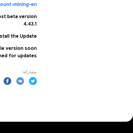
ccount-mining-en
test beta version
4.43.1
tall the Update.
ble version soon.
ned for updates!
مشاركة: