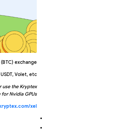
n (BTC) exchange.
USDT, Volet, etc.
r use the Kryptex
 for Nvidia GPUs.
.kryptex.com/xel