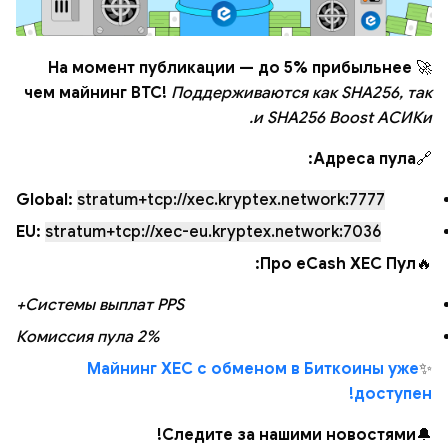
На момент публикации — до 5% прибыльнее
🚀
чем майнинг BTC!
Поддерживаются как SHA256, так
и SHA256 Boost АСИКи.
Адреса пула:
🔗
Global:
stratum+tcp://xec.kryptex.network:7777
EU:
stratum+tcp://xec-eu.kryptex.network:7036
Про eCash XEC Пул:
🔥
Системы выплат PPS+
Комиссия пула 2%
Майнинг XEC с обменом в Биткоины уже
✨
доступен!
Следите за нашими новостями!
🔔