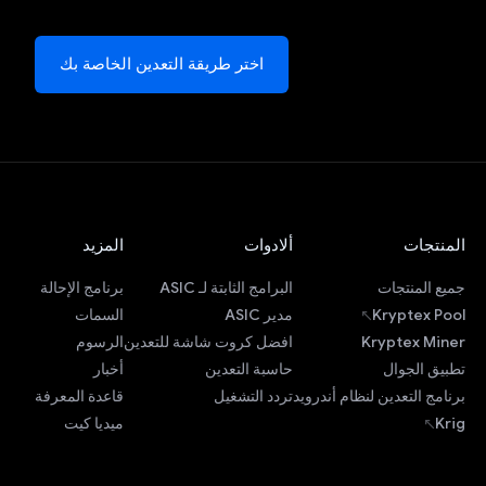
اختر طريقة التعدين الخاصة بك
المنتجات
ألادوات
المزيد
جميع المنتجات
البرامج الثابتة لـ ASIC
برنامج الإحالة
Kryptex Pool
مدير ASIC
السمات
Kryptex Miner
افضل كروت شاشة للتعدين
الرسوم
تطبيق الجوال
حاسبة التعدين
أخبار
برنامج التعدين لنظام أندرويد
تردد التشغيل
قاعدة المعرفة
Krig
ميديا كيت