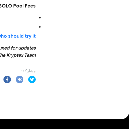
SOLO Pool Fees:
 should try it? →
uned for updates!
he Kryptex Team
مشاركة: