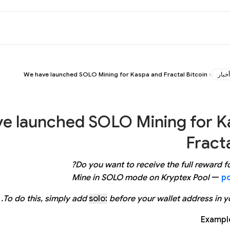
أخبار
We have launched SOLO Mining for Kaspa and Fractal Bitcoin
e launched SOLO Mining for K
Fracta
Do you want to receive the full reward fo
Mine in SOLO mode on Kryptex Pool
—
p
To do this, simply add
solo:
before your wallet address in yo
Exampl