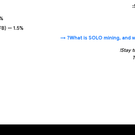
1%
(FB) — 1.5%
What is SOLO mining, and who
Stay t
T