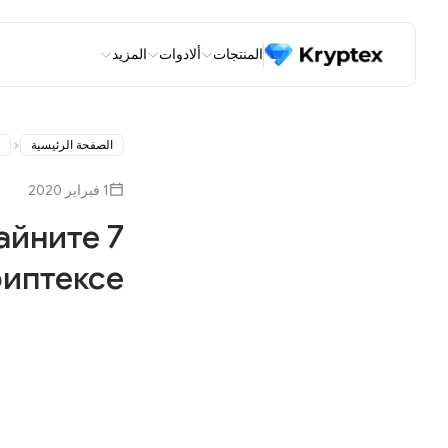
المنتجات
ألادوات
المزيد
الصفحة الرئيسية
1 فبراير 2020
майните
риптексе