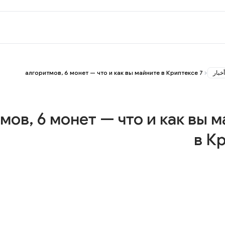
أخبار
7 алгоритмов, 6 монет — что и как вы майните в Криптексе
итмов, 6 монет — что и как вы 
в К