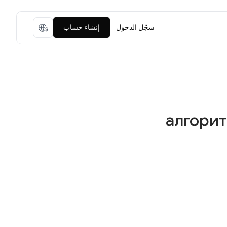
سجّل الدخول
إنشاء حساب
7 алгор