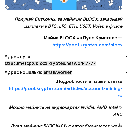
Получай Биткоины за майнинг BLOCX, заказывай
выплаты в BTC, LTC, ETH, USDT, Volet, в фиате.
Майни BLOCX на Пуле Криптекс —
https://pool.kryptex.com/blocx
Адрес пула:
stratum+tcp://blocx.kryptex.network:7777
Адрес кошелька:
email/worker
Подробности в нашей статье:
https://pool.kryptex.com/articles/account-mining-
ru
Можно майнить на видеокартах Nvidia, AMD, Intel
✨
ARC
Дуал-майнинг BLOCX+PYI с автообменом так же
👍