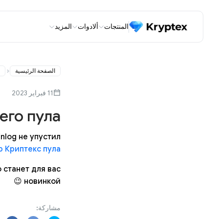
المنتجات
ألادوات
المزيد
الصفحة الرئيسية
11 فبراير 2023
го пула!
nlog не упустил
р Криптекс пула
 станет для вас
новинкой 😉
مشاركة: