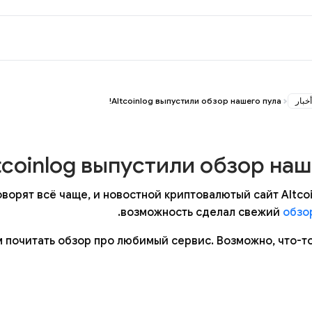
أخبار
Altcoinlog выпустили обзор нашего пула!
tcoinlog выпустили обзор наше
оворят всё чаще, и новостной криптовалютый сайт Altcoi
.
возможность сделал свежий
обзо
 почитать обзор про любимый сервис. Возможно, что-то