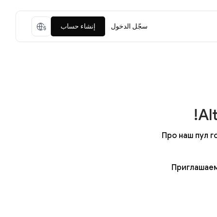
سجّل الدخول
إنشاء حساب
Al
Про наш пул г
Приглашаем