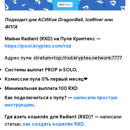
Подходит для АСИКов DragonBall, IceRiver или
ФПГА
Майни Radiant (RXD) на Пуле Криптекс —
https://pool.kryptex.com/rxd
Адрес пула:
stratum+tcp://rxd.kryptex.network:7777
Системы выплат PROP и SOLO,
Комиссия пула 0% первый месяц❤
Минимальная выплата 100 RXD
Как подключиться к пулу? —
написали простую
инструкцию
.
Где взять кошелёк для Radiant (RXD)? —
написали
статью,
как создать кошелёк RXD.