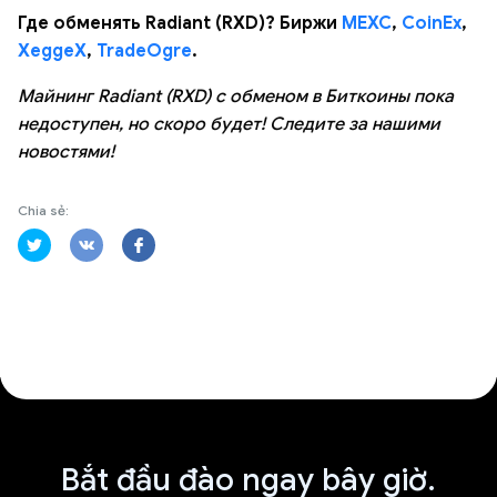
Где обменять Radiant (RXD)? Биржи
MEXC
,
CoinEx
,
XeggeX
,
TradeOgre
.
Майнинг Radiant (RXD) с обменом в Биткоины пока
недоступен, но скоро будет! Следите за нашими
новостями!
Chia sẻ:
Bắt đầu đào ngay bây giờ.