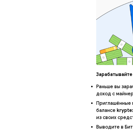
Зарабатывайте
Раньше вы зара
доход с майнер
Приглашённые м
балансе
krypte
из своих средс
Выводите в Бит