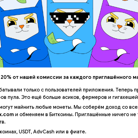
 20% от нашей комиссии за каждого приглашённого м
батывали только с пользователей приложения. Теперь 
ов пула. Это ещё больше асиков, фермеров и гигахешей
огут майнить любые монеты. Мы соберём доход со всех
x.com
и обменяем в Биткоины. Приглашённые ничего не 
тв.
коинах, USDT, AdvCash или в фиате.