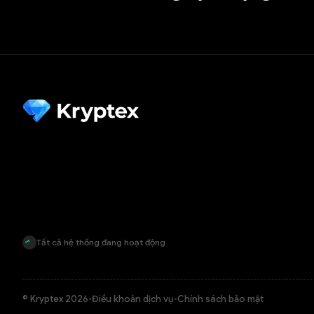
Tất cả hệ thống đang hoạt động
© Kryptex 2026
•
Điều khoản dịch vụ
•
Chính sách bảo mật