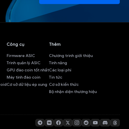
Công cụ
Thêm
Firmware ASIC
Chương trình giới thiệu
Trình quản lý ASIC
Tính năng
GPU đào coin tốt nhất
Các loại phí
Máy tính đào coin
Tin tức
roid
Cơ sở dữ liệu ép xung
Cơ sở kiến thức
Bộ nhận diện thương hiệu