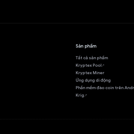
Sản phẩm
Tất cả sản phẩm
Kryptex Pool
Kryptex Miner
Ứng dụng di động
Phần mềm đào coin trên And
Krig