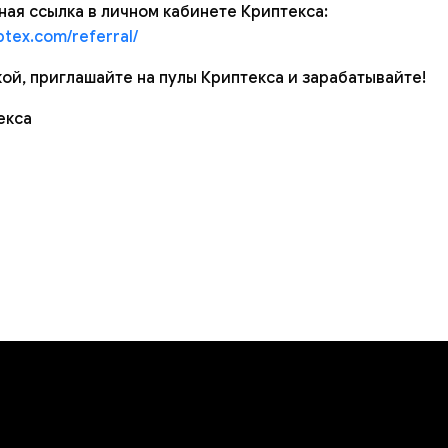
ая ссылка в личном кабинете Криптекса:
ptex.com/referral/
ой, приглашайте на пулы Криптекса и зарабатывайте!
екса