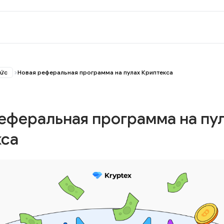
tức
Новая реферальная программа на пулах Криптекса
еферальная программа на пу
кса