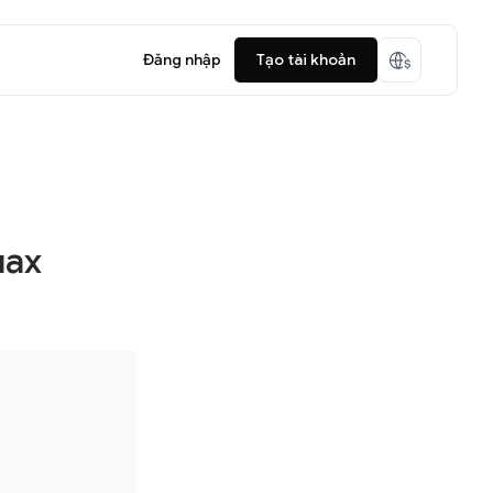
Đăng nhập
Tạo tài khoản
лах