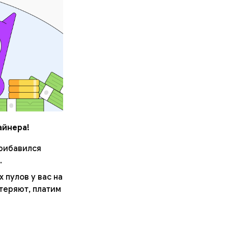
айнера!
прибавился
.
 пулов у вас на
теряют, платим