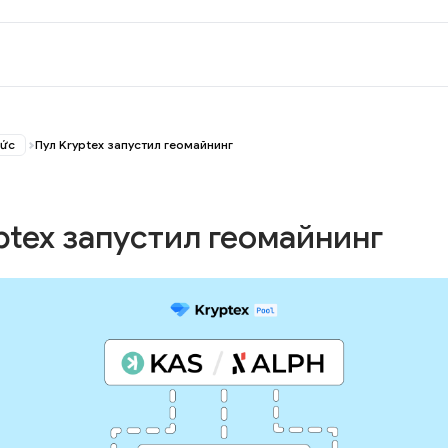
tức
Пул Kryptex запустил геомайнинг
ptex запустил геомайнинг