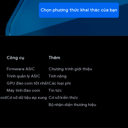
Chọn phương thức khai thác của bạn
Công cụ
Thêm
Firmware ASIC
Chương trình giới thiệu
Trình quản lý ASIC
Tính năng
GPU đào coin tốt nhất
Các loại phí
Máy tính đào coin
Tin tức
roid
Cơ sở dữ liệu ép xung
Cơ sở kiến thức
Bộ nhận diện thương hiệu