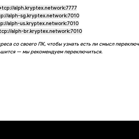
tcp://alph.kryptex.network:7777
p://alph-sg.kryptex.network:7010
p://alph-us.kryptex.network:7010
cp://alph-br.kryptex.network:7010
реса со своего ПК, чтобы узнать есть ли смысл переключ
ьшится — мы рекомендуем переключиться.