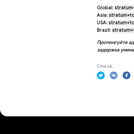
Global:
stratum+
Asia:
stratum+tc
USA:
stratum+tc
Brazil:
stratum+t
Пропингуйте ад
задержка умен
Chia sẻ: