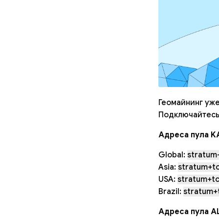
Геомайнинг уже
Подключайтесь
Адреса пула K
Global:
stratum+
Asia:
stratum+tc
USA:
stratum+tc
Brazil:
stratum+t
Адреса пула A