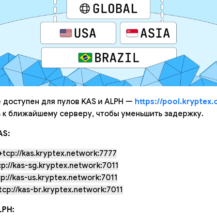
 доступен для пулов KAS и ALPH —
https://pool.kryptex
 к ближайшему серверу, чтобы уменьшить задержку.
AS:
tcp://kas.kryptex.network:7777
p://kas-sg.kryptex.network:7011
p://kas-us.kryptex.network:7011
cp://kas-br.kryptex.network:7011
LPH: