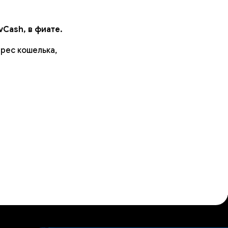
vCash, в фиате.
дрес кошелька,