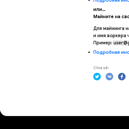
Подробная инст
или…
Майните на сво
Для майнинга н
и имя воркера ч
Пример:
user@g
Подробная инст
Chia sẻ: