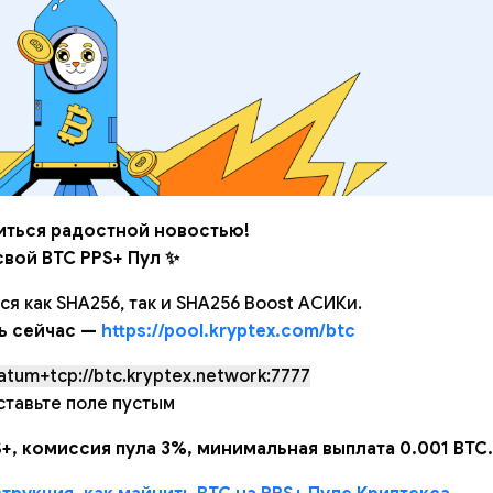
ться радостной новостью!
свой BTC PPS+ Пул ✨
 как SHA256, так и SHA256 Boost АСИКи.
ь сейчас —
https://pool.kryptex.com/btc
atum+tcp://btc.kryptex.network:7777
ставьте поле пустым
+, комиссия пула 3%, минимальная выплата 0.001 BTC.