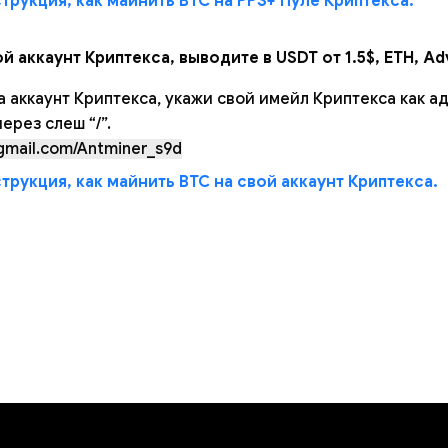
рукция, как майнить BTC на PPS+ Пуле Криптекса.
й аккаунт Криптекса, выводите в USDT от 1.5$, ETH, Ad
а аккаунт Криптекса, укажи свой имейл Криптекса как а
ерез слеш “/”.
mail.com/Antminer_s9d
рукция, как майнить BTC на свой аккаунт Криптекса.