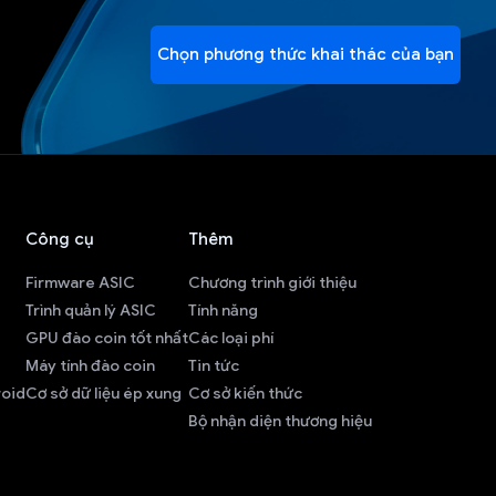
Chọn phương thức khai thác của bạn
Công cụ
Thêm
Firmware ASIC
Chương trình giới thiệu
Trình quản lý ASIC
Tính năng
GPU đào coin tốt nhất
Các loại phí
Máy tính đào coin
Tin tức
roid
Cơ sở dữ liệu ép xung
Cơ sở kiến thức
Bộ nhận diện thương hiệu