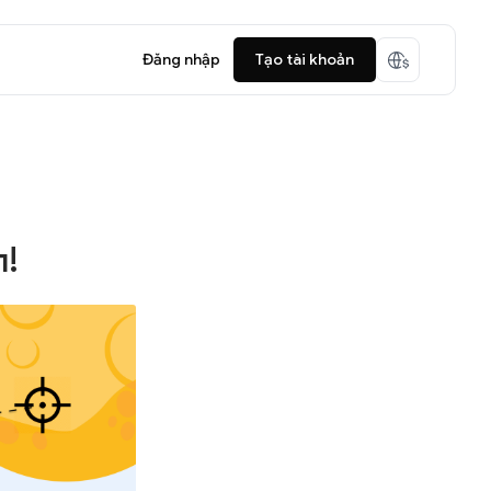
Đăng nhập
Tạo tài khoản
л!