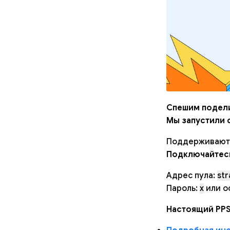
Спешим подели
Мы запустили 
Поддерживаются
Подключайтес
Адрес пула:
str
Пароль:
x
или о
Настоящий PPS