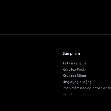
Sản phẩm
Tất cả sản phẩm
Kryptex Pool
Kryptex Miner
Ứng dụng di động
Phần mềm đào coin trên And
Krig