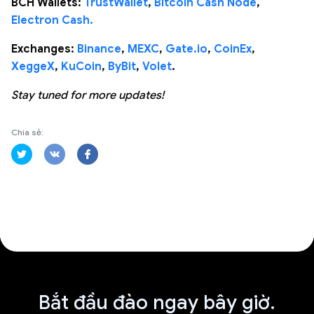
BCH Wallets:
TrustWallet
,
Bitcoin Cash Node
,
Electron Cash.
Exchanges:
Binance
,
MEXC
,
Gate.io
,
CoinEx
,
XeggeX
,
KuCoin
,
ByBit
,
Volet
.
Stay tuned for more updates!
Chia sẻ:
Bắt đầu đào ngay bây giờ.