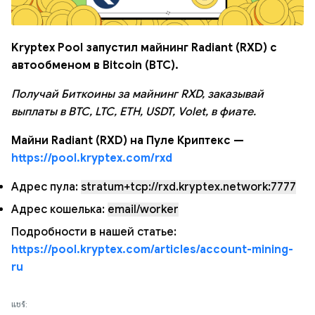
Kryptex Pool запустил майнинг Radiant (RXD) с
автообменом в Bitcoin (BTC).
Получай Биткоины за майнинг RXD, заказывай
выплаты в BTC, LTC, ETH, USDT, Volet, в фиате.
Майни Radiant (RXD) на Пуле Криптекс —
https://pool.kryptex.com/rxd
Адрес пула:
stratum+tcp://rxd.kryptex.network:7777
Адрес кошелька:
email/worker
Подробности в нашей статье:
https://pool.kryptex.com/articles/account-mining-
ru
แชร์: