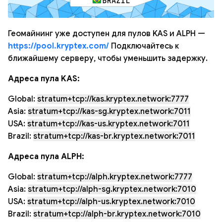
Геомайнинг уже доступен для пулов KAS и ALPH —
https://pool.kryptex.com/
Подключайтесь к
ближайшему серверу, чтобы уменьшить задержку.
Адреса пула KAS:
Global:
stratum+tcp://kas.kryptex.network:7777
Asia:
stratum+tcp://kas-sg.kryptex.network:7011
USA:
stratum+tcp://kas-us.kryptex.network:7011
Brazil:
stratum+tcp://kas-br.kryptex.network:7011
Адреса пула ALPH:
Global:
stratum+tcp://alph.kryptex.network:7777
Asia:
stratum+tcp://alph-sg.kryptex.network:7010
USA:
stratum+tcp://alph-us.kryptex.network:7010
Brazil:
stratum+tcp://alph-br.kryptex.network:7010