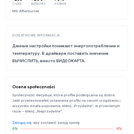
CORE
MEMORY
POWER
MSI Afterburner
DODATKOWE INFORMACJE
Данные настройки понижают энергопотребление и
температуру. В драйвере поставить значение
ВЫЧИСЛИТЬ, вместо ВИДЕОКАРТА.
Ocena społeczności
Społeczność decyduje, które profile podkręcania są dobre.
Jeśli przetestowałeś ustawienia profilu na swoim urządzeniu i
wszystko działa poprawnie, kliknij „Przydatne”, w przeciwnym
razie – kliknij „Nieprzydatne”.
Zaloguj się
, aby zostawić swoją opinię
0%
0%