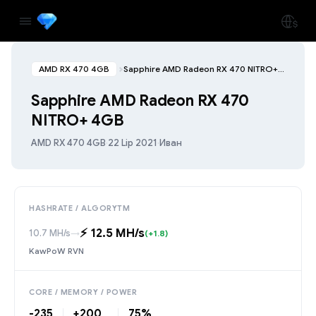
AMD RX 470 4GB
Sapphire AMD Radeon RX 470 NITRO+ 4GB
Sapphire AMD Radeon RX 470
NITRO+ 4GB
AMD RX 470 4GB
·
22 Lip 2021
·
Иван
HASHRATE / ALGORYTM
⚡️ 12.5 MH/s
10.7 MH/s
→
(+1.8)
KawPoW RVN
CORE / MEMORY / POWER
-235
+200
75%