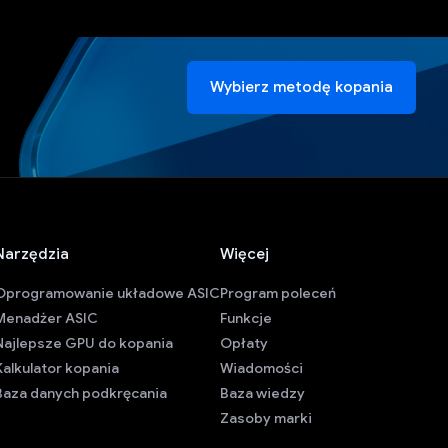
Wybierz metodę kopania
Narzędzia
Więcej
Oprogramowanie układowe ASIC
Program poleceń
Menadżer ASIC
Funkcje
Najlepsze GPU do kopania
Opłaty
Kalkulator kopania
Wiadomości
Baza danych podkręcania
Baza wiedzy
Zasoby marki