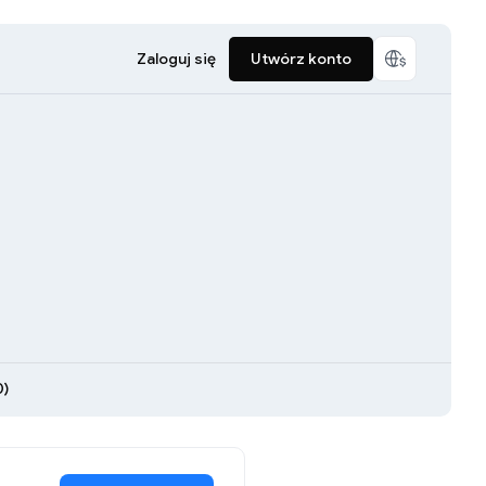
Zaloguj się
Utwórz konto
0)