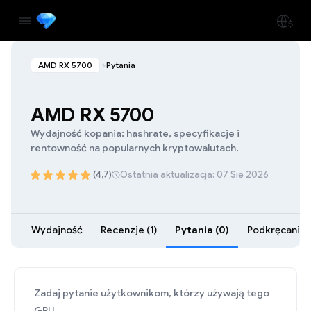
AMD RX 5700
Pytania
AMD RX 5700
Wydajność kopania: hashrate, specyfikacje i
rentowność na popularnych kryptowalutach.
(4,7)
Ostatnia aktualizacja: 07 Sie 2026
Wydajność
Recenzje (1)
Pytania (0)
Podkręcanie (
Zadaj pytanie użytkownikom, którzy używają tego
GPU