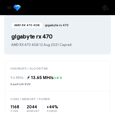
AMD RX 470 4GB
gigabyte rx 470
gigabyte rx 470
AMD RX 470 4GB
·
12 Aug 2021
·
Сергей
HASHRATE / ALGORITME
⚡️ 13.65 MH/s
9.6 MH/s
→
(+4.1)
KawPoW RVN
CORE / MEMORY / POWER
1168
2044
+44%
CORE
MEMORY
POWER