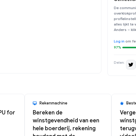
De communit
overklokprofi
profielinstel
alles lijkt te
Anders – kli
Log in
om fe
97%
Delen:
Rekenmachine
Best
PU for
Bereken de
Vergel
winstgevendheid van een
winst
hele boerderij, rekening
terugv