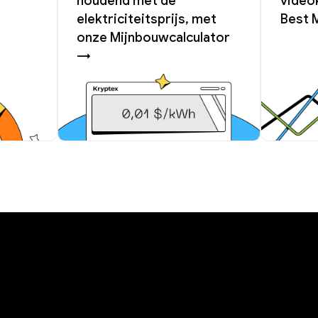
houdend met de
videok
elektriciteitsprijs, met
Best 
onze Mijnbouwcalculator
→