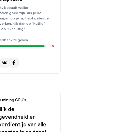
y bepaalt welke
elen goed zijn. Als je de
lingen op je rig hebt getest en
 werken, klik dan op "Nuttig".
k op "Onnuttig".
edback te geven
3%
e mining GPU's
ijk de
gevendheid en
erdientijd van alle