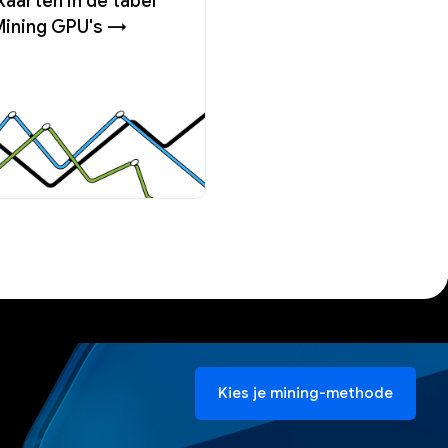
aarten in de tabel
Mining GPU's →
Kies je mining-methode