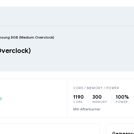
sung 8GB (Medium Overclock)
verclock)
CORE / MEMORY / POWER
1190
300
100%
)
CORE
MEMORY
POWER
MSI Afterburner
Gemeensc