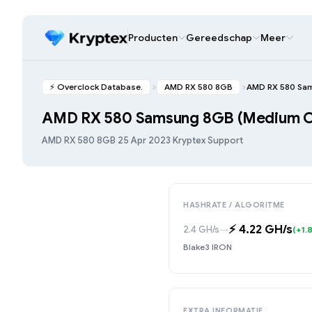
Producten
Gereedschap
Meer
⚡️ Overclock Database.
AMD RX 580 8GB
AMD RX 580 Sam
AMD RX 580 Samsung 8GB (Medium O
AMD RX 580 8GB
·
25 Apr 2023
·
Kryptex Support
HASHRATE / ALGORITME
⚡️ 4.22 GH/s
2.4 GH/s
→
(+1.8
Blake3 IRON
EXTRA INFORMATIE