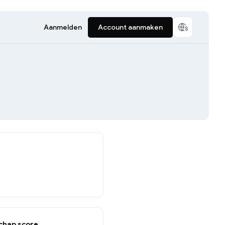
Aanmelden
Account aanmaken
hap score