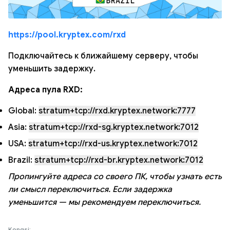
https://pool.kryptex.com/rxd
Подключайтесь к ближайшему серверу, чтобы
уменьшить задержку.
Адреса пула RXD:
Global:
stratum+tcp://rxd.kryptex.network:7777
Asia:
stratum+tcp://rxd-sg.kryptex.network:7012
USA:
stratum+tcp://rxd-us.kryptex.network:7012
Brazil:
stratum+tcp://rxd-br.kryptex.network:7012
Пропингуйте адреса со своего ПК, чтобы узнать есть
ли смысл переключиться. Если задержка
уменьшится — мы рекомендуем переключиться.
Kongsi: