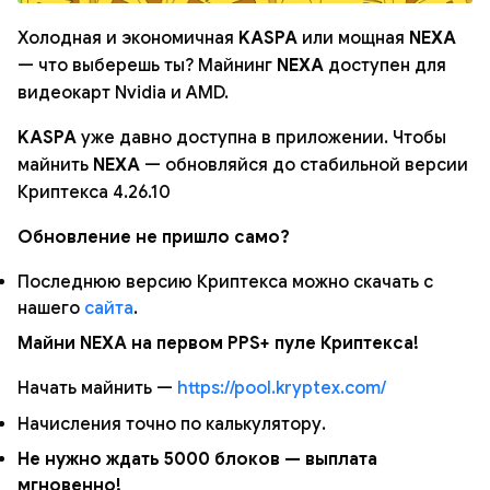
Холодная и экономичная
KASPA
или мощная
NEXA
— что выберешь ты? Майнинг
NEXA
доступен для
видеокарт Nvidia и AMD.
KASPA
уже давно доступна в приложении. Чтобы
майнить
NEXA
— обновляйся до стабильной версии
Криптекса 4.26.10
Обновление не пришло само?
Последнюю версию Криптекса можно скачать с
нашего
сайта
.
Майни NEXA на первом PPS+ пуле Криптекса!
Начать майнить —
https://pool.kryptex.com/
Начисления точно по калькулятору.
Не нужно ждать 5000 блоков — выплата
мгновенно!