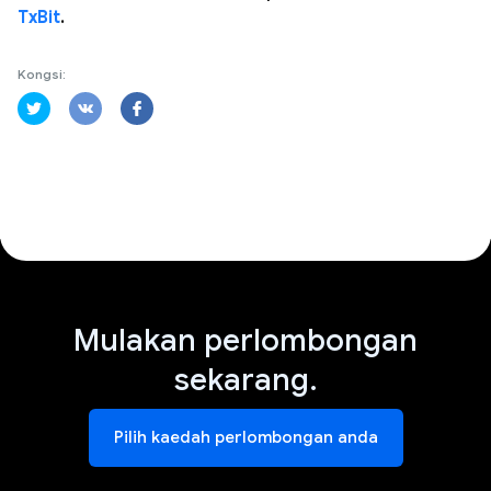
TxBit
.
Kongsi:
Mulakan perlombongan
sekarang.
Pilih kaedah perlombongan anda