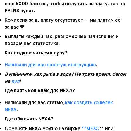
еще 5000 блоков, чтобы получить выплату, как на
PPLNS пулах.
Комиссия за выплату отсутствует — мы платим её
за вас 🖤
Выплаты каждый час, равномерные начисления и
прозрачная статистика.
Как подключиться к пулу?
Написали для вас простую инструкцию
.
В майнинге, как рыба в воде? Не трать время, бегом
на
пул
!
Где взять кошелёк для NEXA?
Написали для вас статью,
как создать кошелёк
NEXA
.
Где обменять NEXA?
Обменять
NEXA
можно на бирже
**MEXC
** или