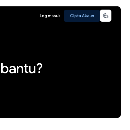
Log masuk
Cipta Akaun
bantu?