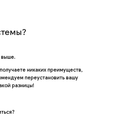
стемы?
 выше.
 получаете никаких преимуществ,
комендуем переустановить вашу
акой разницы!
иться?