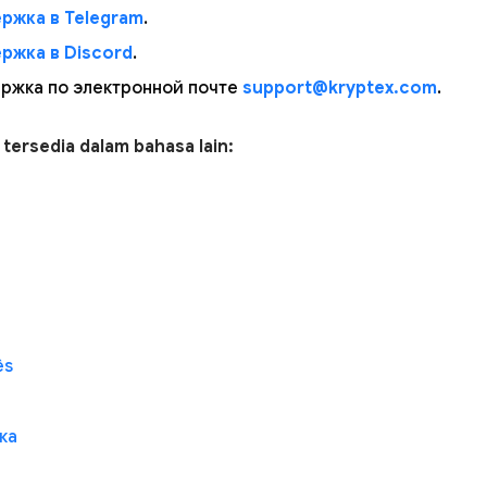
ржка в Telegram
.
ржка в Discord
.
ржка по электронной почте
support@kryptex.com
.
i tersedia dalam bahasa lain:
ês
ка