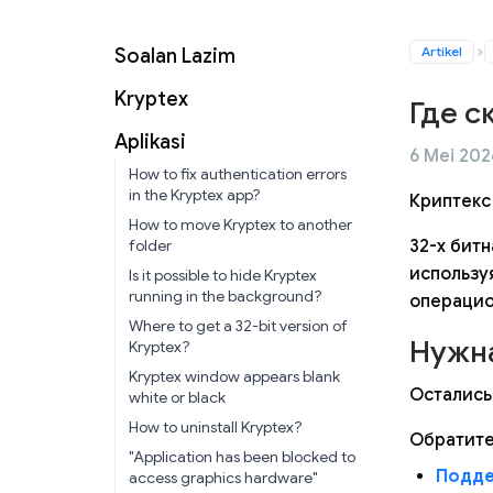
Artikel
Soalan Lazim
Kryptex
Где с
Aplikasi
6 Mei 202
How to fix authentication errors
in the Kryptex app?
Криптекс 
How to move Kryptex to another
32-х бит
folder
использу
Is it possible to hide Kryptex
running in the background?
операцио
Where to get a 32-bit version of
Нужн
Kryptex?
Kryptex window appears blank
Остались
white or black
How to uninstall Kryptex?
Обратите
"Application has been blocked to
Подде
access graphics hardware"