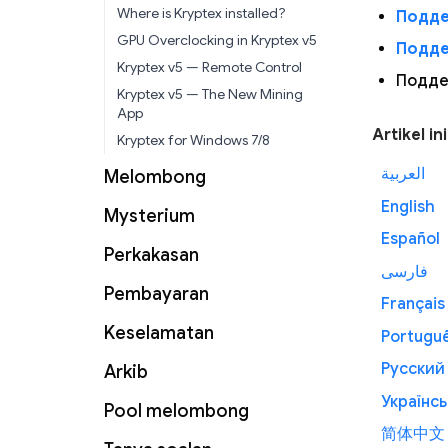
Where is Kryptex installed?
Подде
GPU Overclocking in Kryptex v5
Подде
Kryptex v5 — Remote Control
Подде
Kryptex v5 — The New Mining
App
Artikel in
Kryptex for Windows 7/8
العربية
Melombong
English
Mysterium
Español
Perkakasan
فارسی
Pembayaran
Français
Keselamatan
Portugu
Русский
Arkib
Українсь
Pool melombong
简体中文