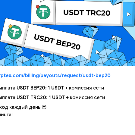
yptex.com/billing/payouts/request/usdt-bep20
ыплата
USDT BEP20: 1 USDT
+ комиссия сети
ыплата
USDT TRC20: 1 USDT
+ комиссия сети
ход каждый день 😎
инга!