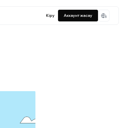
Кіру
Аккаунт жасау