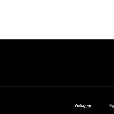
Өнімдер
Құ