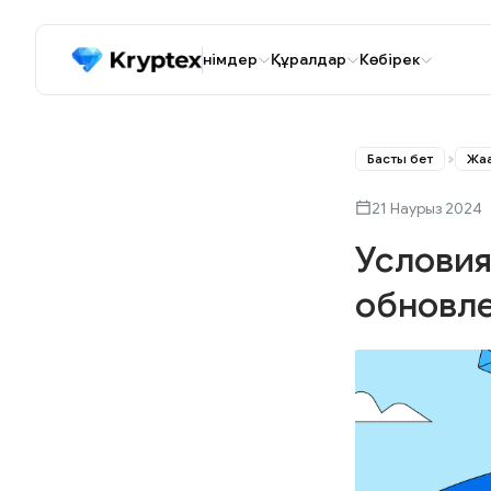
Өнімдер
Құралдар
Көбірек
Басты бет
Жаң
21 Наурыз 2024
Условия
обновл