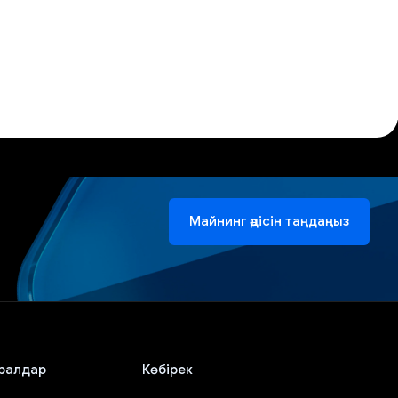
Майнинг әдісін таңдаңыз
ралдар
Көбірек