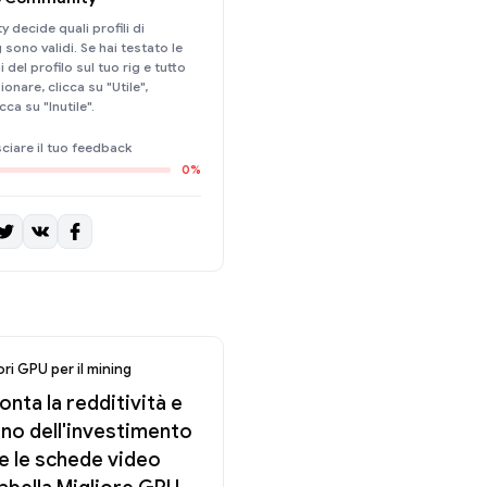
 decide quali profili di
sono validi. Se hai testato le
del profilo sul tuo rig e tutto
onare, clicca su "Utile",
cca su "Inutile".
ciare il tuo feedback
0%
ori GPU per il mining
nta la redditività e
orno dell'investimento
te le schede video