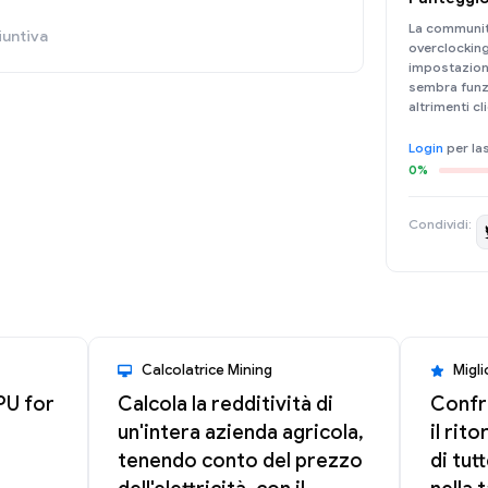
La community
untiva
overclocking 
impostazioni 
sembra funzi
altrimenti cli
Login
per las
0%
Condividi:
Calcolatrice Mining
Migli
PU for
Calcola la redditività di
Confro
un'intera azienda agricola,
il rit
tenendo conto del prezzo
di tut