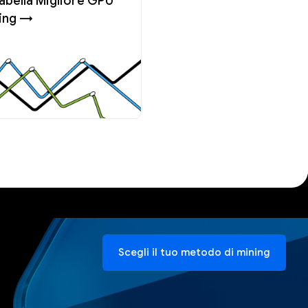
tabella Migliore GPU
ning →
Scegli il tuo metodo di mining