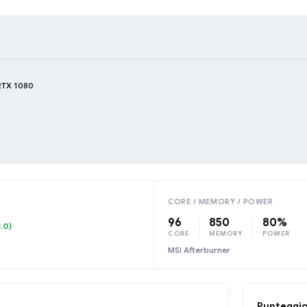
 RTX 1080
CORE / MEMORY / POWER
96
850
80%
.0)
CORE
MEMORY
POWER
MSI Afterburner
Punteggi