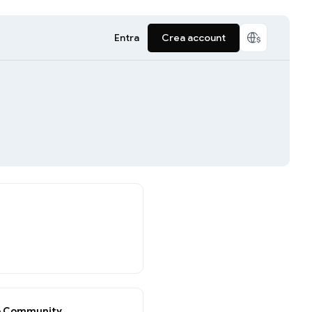
Entra
Crea account
o Community