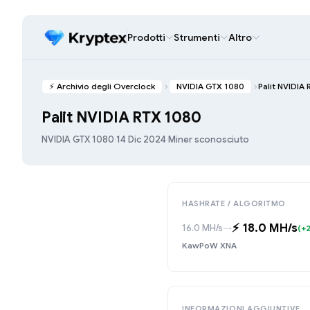
Prodotti
Strumenti
Altro
⚡️ Archivio degli Overclock
NVIDIA GTX 1080
Palit NVIDIA
Palit NVIDIA RTX 1080
NVIDIA GTX 1080
·
14 Dic 2024
·
Miner sconosciuto
HASHRATE / ALGORITMO
⚡️ 18.0 MH/s
16.0 MH/s
→
(+2
KawPoW XNA
INFORMAZIONI AGGIUNTIVE