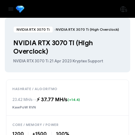
NVIDIA RTX 3070 Ti
NVIDIA RTX 3070 Ti (High Overclock)
NVIDIA RTX 3070 Ti (High
Overclock)
NVIDIA RTX 3070 Ti
·
21 Apr 2023
·
Kryptex Support
HASHRATE / ALGORITMO
⚡️ 37.77 MH/s
23.42 MH/s
→
(+14.4)
KawPoW RVN
CORE / MEMORY / POWER
1200
+1500
100%