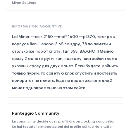
Miner Settings
INFORMAZIONI AGGIUNTIVE
Lol Miner --cclk 2150 --moff 1600 --pl 370, тем-ра в
корпусе lian li lancool 3 65 по ядру, 78 по памяти и
столько же по хот споту. Тдп 355. ВАЖНО!!! Майню
сразу 2 монеты pyi и iron, поэтому настройки так же
указаны сразу для двух монет. Если будете майнить
только пурин, то советую клок спустить и поставить
приоритет на память. Еще не видел разгона для 2
монет одновременно на этом сайте
Punteggio Community
La community decide quali profili di overclocking sono validi.
Se hai testato le impostazioni del profilo sul tuo rig e tutto