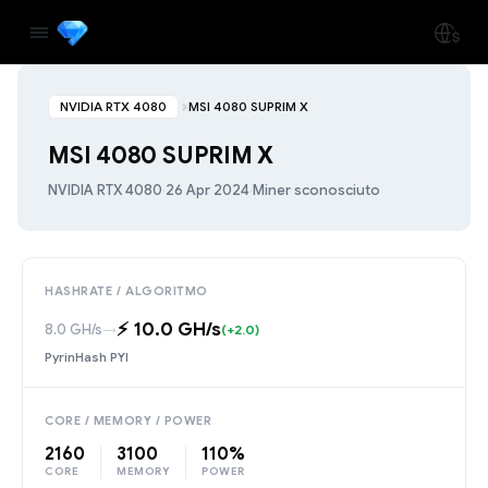
NVIDIA RTX 4080
MSI 4080 SUPRIM X
MSI 4080 SUPRIM X
NVIDIA RTX 4080
·
26 Apr 2024
·
Miner sconosciuto
HASHRATE / ALGORITMO
⚡️ 10.0 GH/s
8.0 GH/s
→
(+2.0)
PyrinHash PYI
CORE / MEMORY / POWER
2160
3100
110%
CORE
MEMORY
POWER