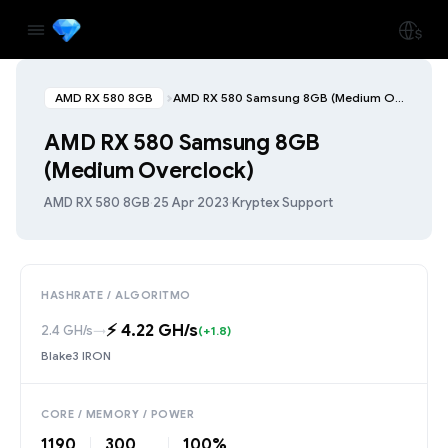
AMD RX 580 8GB
AMD RX 580 Samsung 8GB (Medium Overclock)
AMD RX 580 Samsung 8GB
(Medium Overclock)
AMD RX 580 8GB
·
25 Apr 2023
·
Kryptex Support
HASHRATE / ALGORITMO
⚡️ 4.22 GH/s
2.4 GH/s
→
(+1.8)
Blake3 IRON
CORE / MEMORY / POWER
1190
300
100%