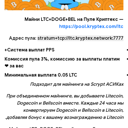
Майни LTC+DOGE+BEL на Пуле Криптекс —
https://pool.kryptex.com/ltc
Адрес пула:
stratum+tcp://ltc.kryptex.network:7777
Система выплат PPS+
Комиссия пула 3%, комиссию за выплаты платим
за вас ❤
Минимальная выплата 0.05 LTC
Подходит для майнинга на Scrypt АСИКах
При объединенном майнинге, вы добываете Litecoin,
Dogecoin и Bellscoin вместе. Каждые 24 часа мы
конвертируем Dogecoin и Bellscoin в Litecoin,
добавляя бонус к вашему вознаграждению в Litecoin.