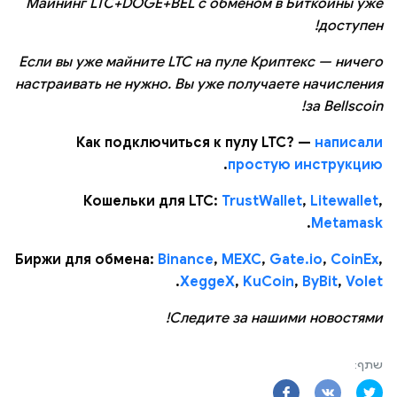
Майнинг LTC+DOGE+BEL с обменом в Биткоины уже
доступен!
Если вы уже майните LTC на пуле Криптекс — ничего
настраивать не нужно. Вы уже получаете начисления
за Bellscoin!
Как подключиться к пулу LTC? —
написали
.
простую инструкцию
Кошельки для LTC:
TrustWallet
,
Litewallet
,
.
Metamask
Биржи для обмена:
Binance
,
MEXC
,
Gate.io
,
CoinEx
,
.
XeggeX
,
KuCoin
,
ByBit
,
Volet
Следите за нашими новостями!
שתף: