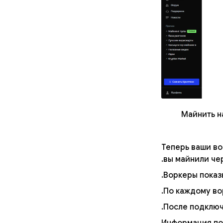
Майнить н
Теперь ваши во
вы майнили че
Воркеры показы
По каждому вор
После подключ
Информация по 