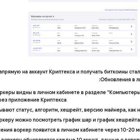
апрямую на аккаунт Криптекса и получать биткоины ста
Обновления в л
ркеры видны в личном кабинете в разделе “Компьютеры”
рез приложение Криптекса.
вают статус, алгоритм, хешрейт, версию майнера, как на
керу можно посмотреть график шар и график хешрейта, 
ения воркер появится в личном кабинете через 10-20 ми
воркеру обновляется каждые 10 минут, данные о ворк