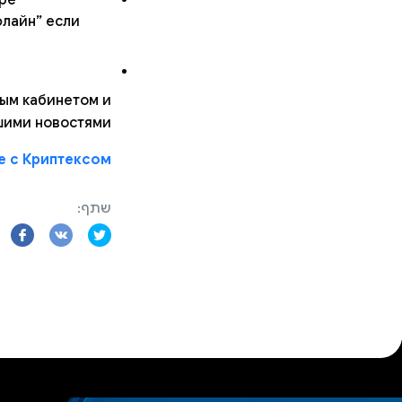
флайн” если
ным кабинетом и
шими новостями.
 с Криптексом!
שתף: