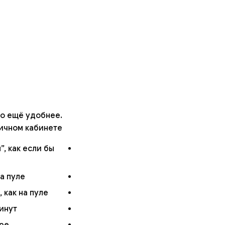
ло ещё удобнее.
ичном кабинете:
, как если бы
 пуле.
как на пуле.
нут.
ере