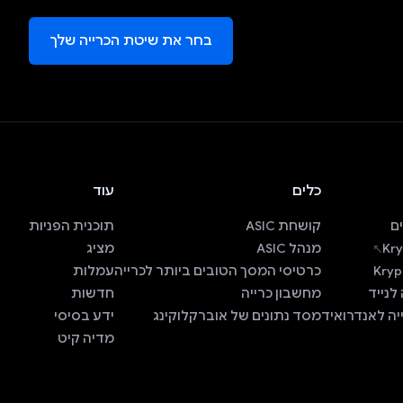
בחר את שיטת הכרייה שלך
כלים
עוד
ם
קושחת ASIC
תוכנית הפניות
Kry
מנהל ASIC
מציג
Kryp
כרטיסי המסך הטובים ביותר לכרייה
עמלות
לנייד
מחשבון כרייה
חדשות
יה לאנדרואיד
מסד נתונים של אוברקלוקינג
ידע בסיסי
מדיה קיט