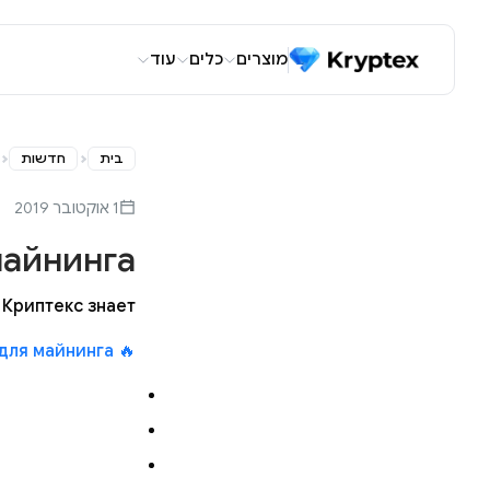
מוצרים
כלים
עוד
בית
חדשות
1 אוקטובר 2019
майнинга
Криптекс знает!
🔥 Лучшие видеокарты для майнинга 🔥