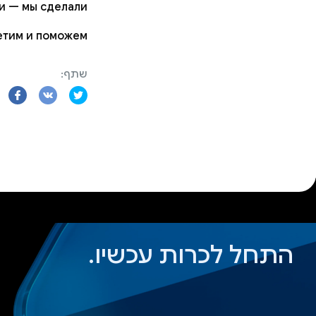
 — мы сделали! 😜
тим и поможем 👌
שתף:
התחל לכרות עכשיו.