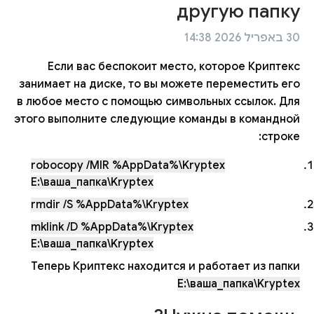
другую папку
30 באפריל 2026 14:38
Если вас беспокоит место, которое Криптекс
занимает на диске, то вы можете переместить его
в любое место с помощью символьных ссылок. Для
этого выполните следующие команды в командной
строке:
robocopy /MIR %AppData%\Kryptex
E:\ваша_папка\Kryptex
rmdir /S %AppData%\Kryptex
mklink /D %AppData%\Kryptex
E:\ваша_папка\Kryptex
Теперь Криптекс находится и работает из папки
E:\ваша_папка\Kryptex