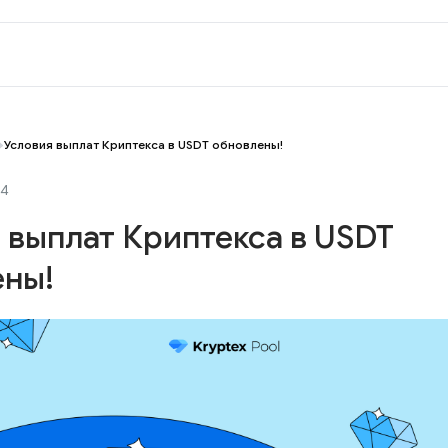
Условия выплат Криптекса в USDT обновлены!
24
 выплат Криптекса в USDT
ены!