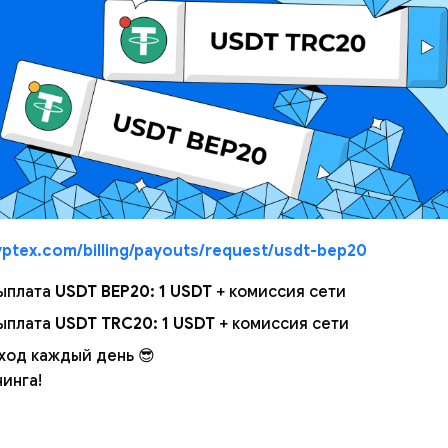
yptex.com/billing/payouts/request/usdt-bep20
ыплата
USDT BEP20: 1 USDT
+ комиссия сети
ыплата
USDT TRC20: 1 USDT
+ комиссия сети
ход каждый день 😎
инга!