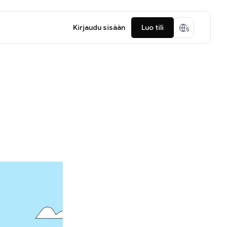
Kirjaudu sisään
Luo tili