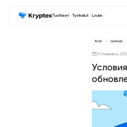
Tuotteet
Työkalut
Lisää
Koti
Uutiset
21 maaliskuu 20
Условия
обновл