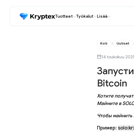
Tuotteet
Työkalut
Lisää
Koti
Uutiset
14 toukokuu 202
Запусти
Bitcoin
Хотите получат
Майните в SOLO
Чтобы майнить 
Пример:
solo:k