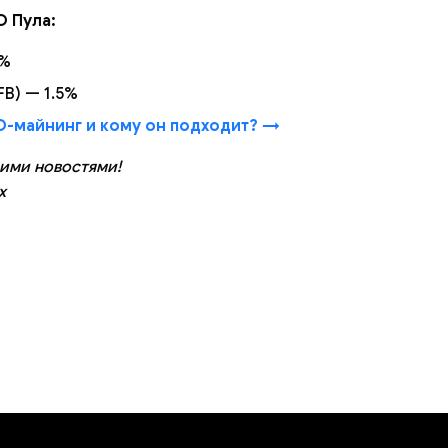
 Пула:
1%
(FB) — 1.5%
O-майнинг и кому он подходит? →
ими новостями!
x