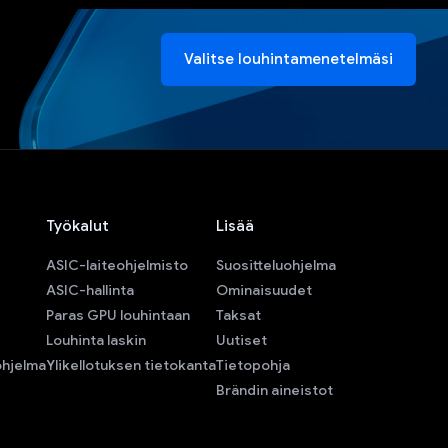
Valitse louhintamenetelmäsi
Työkalut
Lisää
ASIC-laiteohjelmisto
Suositteluohjelma
ASIC-hallinta
Ominaisuudet
Paras GPU louhintaan
Taksat
Louhinta laskin
Uutiset
ohjelma
Ylikellotuksen tietokanta
Tietopohja
Brändin aineistot