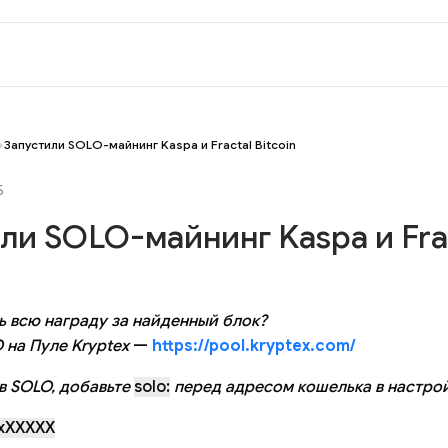
Запустили SOLO-майнинг Kaspa и Fractal Bitcoin
5
ли SOLO-майнинг Kaspa и Fra
ь всю награду за найденный блок?
 на Пуле Kryptex
—
https://pool.kryptex.com/
в SOLO, добавьте
solo:
перед адресом кошелька в настро
rxXXXXX