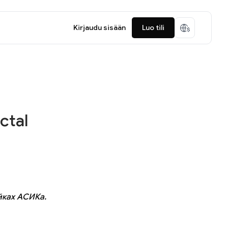
Kirjaudu sisään
Luo tili
ctal
йках АСИКа.