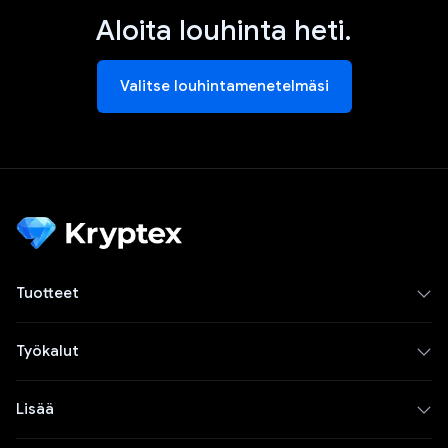
Aloita louhinta heti.
Valitse louhintamenetelmäsi
Tuotteet
Työkalut
Lisää