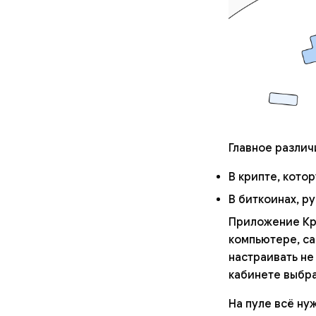
Главное различи
В крипте, кото
В биткоинах, р
Приложение Кри
компьютере, са
настраивать не
кабинете выбра
На пуле всё ну