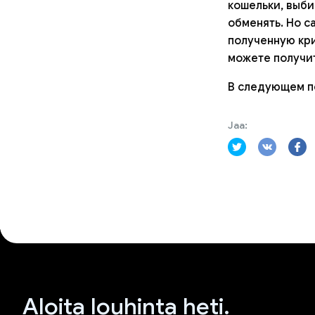
кошельки, выби
обменять. Но с
полученную кри
можете получит
В следующем по
Jaa:
Aloita louhinta heti.