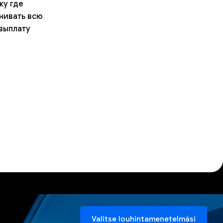
жу где
енивать всю
 выплату
Valitse louhintamenetelmäsi