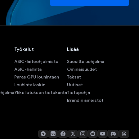
Työkalut
Lisää
ASIC-laiteohjelmisto
Suositteluohjelma
ASIC-hallinta
Ominaisuudet
Paras GPU louhintaan
Taksat
Louhinta laskin
Uutiset
ohjelma
Ylikellotuksen tietokanta
Tietopohja
Brändin aineistot