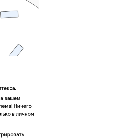
птекса.
на вашем
лема! Ничего
лько в личном
стрировать