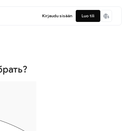
Kirjaudu sisään
Luo tili
брать?