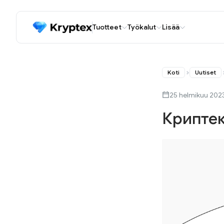
Tuotteet
Työkalut
Lisää
Koti
Uutiset
25 helmikuu 202
Криптек