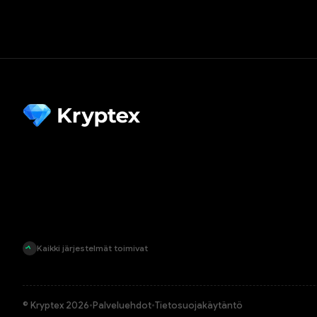
Kaikki järjestelmät toimivat
© Kryptex 2026
•
Palveluehdot
•
Tietosuojakäytäntö