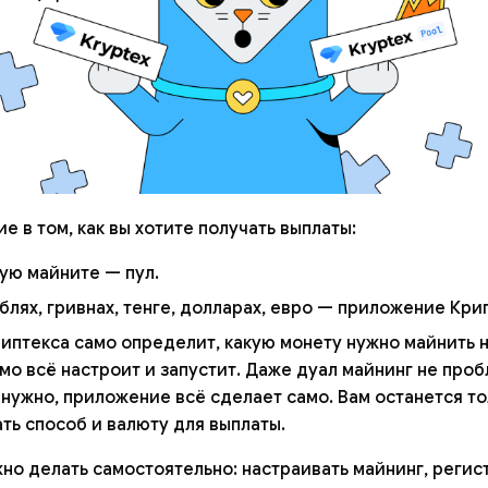
е в том, как вы хотите получать выплаты:
рую майните — пул.
ублях, гривнах, тенге, долларах, евро — приложение Кри
птекса само определит, какую монету нужно майнить 
мо всё настроит и запустит. Даже дуал майнинг не проб
 нужно, приложение всё сделает само. Вам останется то
ть способ и валюту для выплаты.
жно делать самостоятельно: настраивать майнинг, реги