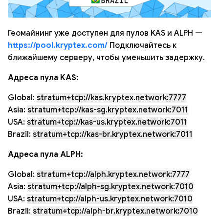
Геомайнинг уже доступен для пулов KAS и ALPH —
https://pool.kryptex.com/
Подключайтесь к
ближайшему серверу, чтобы уменьшить задержку.
Адреса пула KAS:
Global:
stratum+tcp://kas.kryptex.network:7777
Asia:
stratum+tcp://kas-sg.kryptex.network:7011
USA:
stratum+tcp://kas-us.kryptex.network:7011
Brazil:
stratum+tcp://kas-br.kryptex.network:7011
Адреса пула ALPH:
Global:
stratum+tcp://alph.kryptex.network:7777
Asia:
stratum+tcp://alph-sg.kryptex.network:7010
USA:
stratum+tcp://alph-us.kryptex.network:7010
Brazil:
stratum+tcp://alph-br.kryptex.network:7010