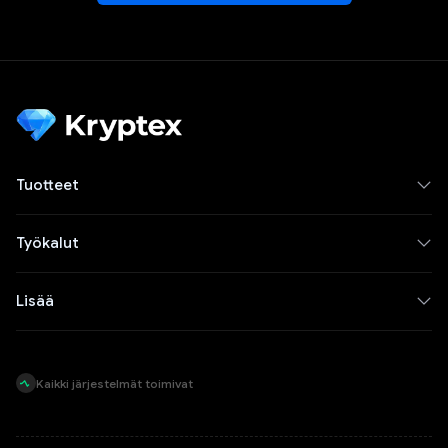
Tuotteet
Työkalut
Lisää
Kaikki järjestelmät toimivat