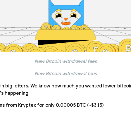
New Bitcoin withdrawal fees
New Bitcoin withdrawal fees
e in big letters. We know how much you wanted lower bitco
t's happening!
ns from Kryptex for only 0.00005 BTC (~$3.15)