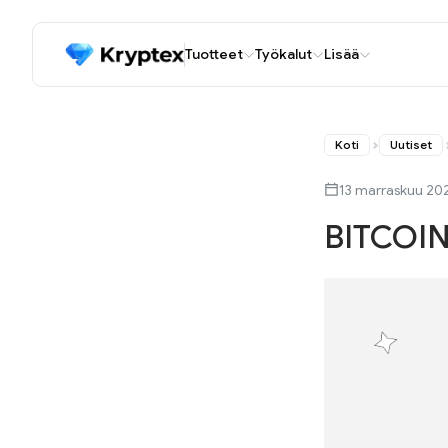
Tuotteet
Työkalut
Lisää
Koti
Uutiset
13 marraskuu 20
BITCOI