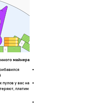
нного майнера!
прибавился
.
 пулов у вас на
теряют, платим