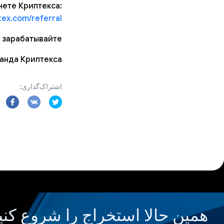
нете Криптекса:
ex.com/referral/
 зарабатывайте!
анда Криптекса
اشتراک‌گذاری:
همین حالا استخراج را شروع کنی