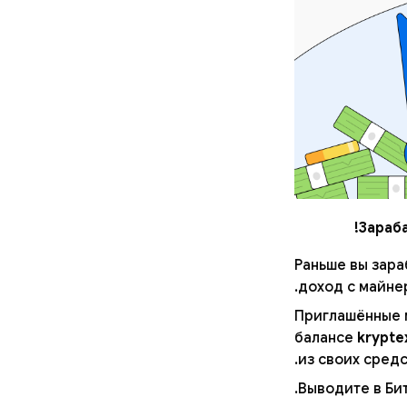
Зараб
Раньше вы зара
доход с майнер
Приглашённые м
балансе
krypte
из своих средс
Выводите в Бит