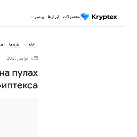
محصولات
ابزارها
بیشتر
خانه
تازه ها
са
16 نوامبر 2023
на пулах
иптекса