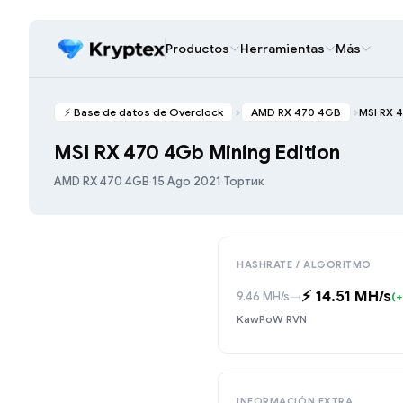
Productos
Herramientas
Más
⚡️ Base de datos de Overclock
AMD RX 470 4GB
MSI RX 
MSI RX 470 4Gb Mining Edition
AMD RX 470 4GB
·
15 Ago 2021
·
Тортик
HASHRATE / ALGORITMO
⚡️ 14.51 MH/s
9.46 MH/s
→
(+
KawPoW RVN
INFORMACIÓN EXTRA