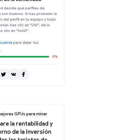
d decide qué perfiles de
 son buenos. Si has probado la
n del perfil en tu equipo y todo
nar, haz clic en "Útil"; de lo
 clic en "Inútil".
 cuenta
para dejar tus
s
0%
mejores GPUs para minar
re la rentabilidad y
orno de la inversión
as las tarjetas de