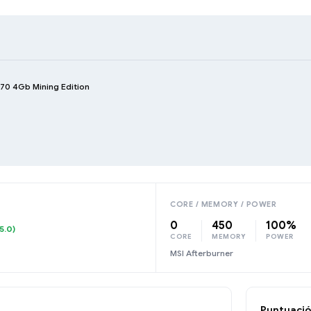
470 4Gb Mining Edition
CORE / MEMORY / POWER
0
450
100%
5.0)
CORE
MEMORY
POWER
MSI Afterburner
Puntuació