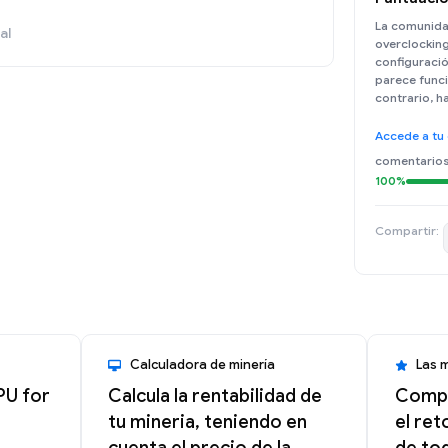
La comunida
al
overclocking
configuració
parece funcio
contrario, haz
Accede a tu
comentario
100%
Compartir:
Calculadora de minería
Las 
PU for
Calcula la rentabilidad de
Compa
tu mineria, teniendo en
el ret
cuenta el precio de la
de tod