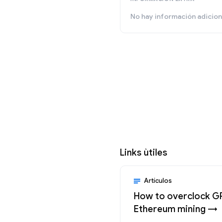
No hay información adicion
Links ùtiles
Artículos
How to overclock G
Ethereum mining →