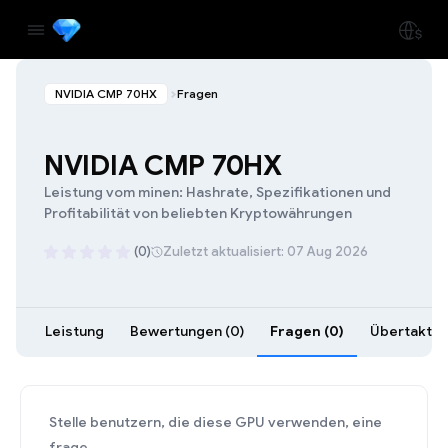
NVIDIA CMP 70HX
Fragen
NVIDIA CMP 70HX
Leistung vom minen: Hashrate, Spezifikationen und
Profitabilität von beliebten Kryptowährungen
(0)
Zuletzt aktualisiert: 07 Aug 2026
Leistung
Bewertungen (0)
Fragen (0)
Übertaktung
Stelle benutzern, die diese GPU verwenden, eine
frage