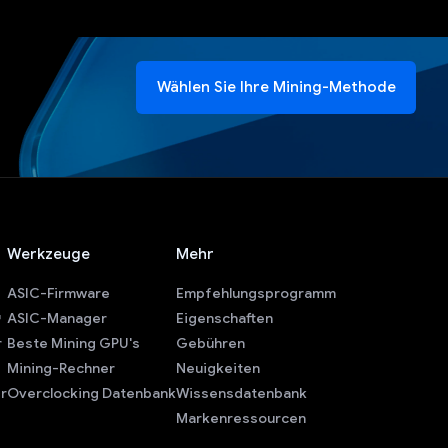
Wählen Sie Ihre Mining-Methode
Werkzeuge
Mehr
ASIC-Firmware
Empfehlungsprogramm
ASIC-Manager
Eigenschaften
r
Beste Mining GPU's
Gebühren
Mining-Rechner
Neuigkeiten
r
Overclocking Datenbank
Wissensdatenbank
Markenressourcen