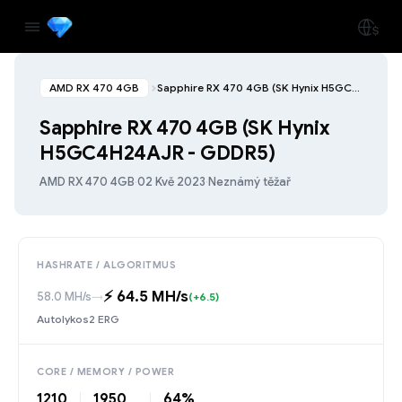
AMD RX 470 4GB
Sapphire RX 470 4GB (SK Hynix H5GC4H24AJR - GDDR5)
Sapphire RX 470 4GB (SK Hynix
H5GC4H24AJR - GDDR5)
AMD RX 470 4GB
·
02 Kvě 2023
·
Neznámý těžař
HASHRATE / ALGORITMUS
⚡️ 64.5 MH/s
58.0 MH/s
→
(+6.5)
Autolykos2 ERG
CORE / MEMORY / POWER
1210
1950
64%