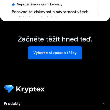
Nejlepší těžební grafické karty
Porovnejte ziskovost a návratnost všech
grafických karet v tabulce
Nejlepší těžební GPU
→
Začněte těžit hned teď.
Vyberte si způsob těžby
Nejlepší těžební GPU">
Produkty