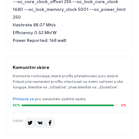
--oc_core_clock_offset 255 --oc_lock_core_clock
1680 --oc_lock_memory_clock 5001 --oc_power_limit
250
Hashrate 88.07 Mh/s
Efficiency 0.52 Mh/W
Power Reported: 168 watt
Komunitní skóre
Komunita rozhoduje, které profily přetaktování jsou dobré.
Pokud jste nastavení profilu otestovali na svém zařízení a vše
funguje, klikněte na „Užitečné“, jinak klikněte na „Zbytečné“.
Přihlaste se
pro zanechání zpětné vazby
96%
4%
Sdílet: