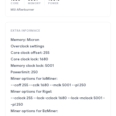
CORE
MEMORY
POWER
MSI Afterburner
EXTRA INFORMACE
Memory: Micron
Overclock settings
Core clock offset: 255
Core clock lock: 1680
Memory clock lock: 5001
Powerlimit: 250
Miner options for lolMiner:
--coff 255 --cclk 1680 --mclk 5001 --pl 250
Miner options for Rigel:
--cclock 255 --lock-cclock 1680 --lock-mclock 5001 -
-pl 250
Miner options for BzMiner: