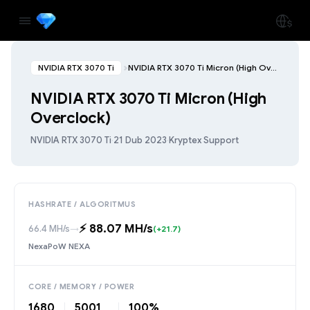
NVIDIA RTX 3070 Ti
NVIDIA RTX 3070 Ti Micron (High Overclock)
NVIDIA RTX 3070 Ti Micron (High
Overclock)
NVIDIA RTX 3070 Ti
·
21 Dub 2023
·
Kryptex Support
HASHRATE / ALGORITMUS
⚡️ 88.07 MH/s
66.4 MH/s
→
(+21.7)
NexaPoW NEXA
CORE / MEMORY / POWER
1680
5001
100%