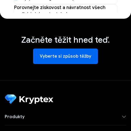
Porovnejte ziskovost a návratnost všech
grafických karet v tabulce
Nejlepší těžební GPU
→
Začněte těžit hned teď.
Vyberte si způsob těžby
Nejlepší těžební GPU">
Produkty