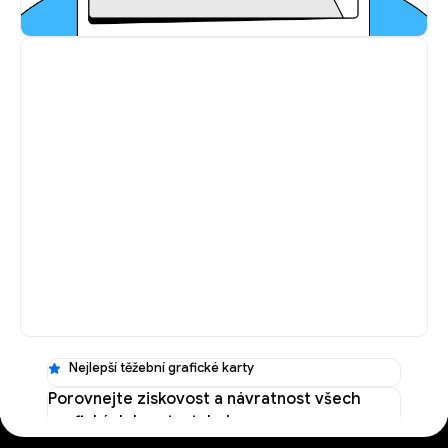
Nejlepší těžební grafické karty
Porovnejte ziskovost a návratnost všech
grafických karet v tabulce
Nejlepší těžební GPU
→