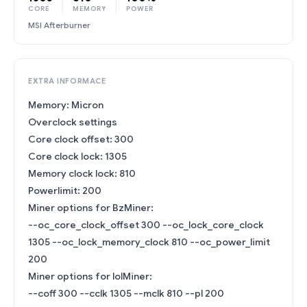
CORE
MEMORY
POWER
MSI Afterburner
EXTRA INFORMACE
Memory: Micron
Overclock settings
Core clock offset: 300
Core clock lock: 1305
Memory clock lock: 810
Powerlimit: 200
Miner options for BzMiner:
--oc_core_clock_offset 300 --oc_lock_core_clock
1305 --oc_lock_memory_clock 810 --oc_power_limit
200
Miner options for lolMiner:
--coff 300 --cclk 1305 --mclk 810 --pl 200