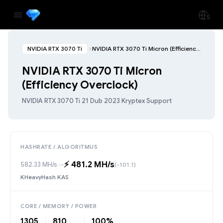
NVIDIA RTX 3070 Ti
NVIDIA RTX 3070 Ti Micron (Efficiency Overclock)
NVIDIA RTX 3070 Ti Micron
(Efficiency Overclock)
NVIDIA RTX 3070 Ti
·
21 Dub 2023
·
Kryptex Support
HASHRATE / ALGORITMUS
⚡️ 481.2 MH/s
582.33 MH/s
→
(-101.1)
KHeavyHash KAS
CORE / MEMORY / POWER
1305
810
100%