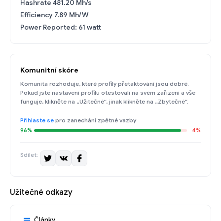
Hashrate 481.20 Mh/s
Efficiency 7.89 Mh/W
Power Reported: 61 watt
Komunitní skóre
Komunita rozhoduje, které profily přetaktování jsou dobré.
Pokud jste nastavení profilu otestovali na svém zařízení a vše
funguje, klikněte na „Užitečné“, jinak klikněte na „Zbytečné“.
Přihlaste se
pro zanechání zpětné vazby
96%
4%
Sdílet:
Užitečné odkazy
Články