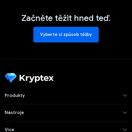
Začněte těžit hned teď.
Vyberte si způsob těžby
Nejlepší těžební GPU">
Produkty
Nástroje
Více