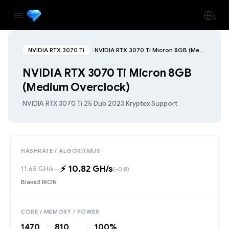
NVIDIA RTX 3070 Ti
NVIDIA RTX 3070 Ti Micron 8GB (Medium Overclock)
NVIDIA RTX 3070 Ti Micron 8GB
(Medium Overclock)
NVIDIA RTX 3070 Ti
·
25 Dub 2023
·
Kryptex Support
HASHRATE / ALGORITMUS
⚡️ 10.82 GH/s
11.65 GH/s
→
(-0.8)
Blake3 IRON
CORE / MEMORY / POWER
1470
810
100%