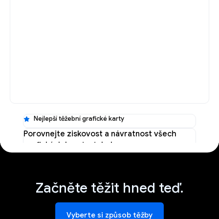
Nejlepší těžební grafické karty
Porovnejte ziskovost a návratnost všech
grafických karet v tabulce
Nejlepší těžební GPU
→
Začněte těžit hned teď.
Vyberte si způsob těžby