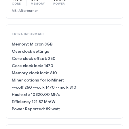
CORE
MEMORY
POWER
MSI Afterburner
EXTRA INFORMACE
Memory: Micron 8GB
Overclock settings
Core clock offset: 250
Core clock lock: 1470
Memory clock lock: 810
Miner options for lolMiner:
--coff 250 --cclk 1470 --mclk 810
Hashrate 10820.00 Mh/s
Efficiency 121.57 Mh/W
Power Reported: 89 watt