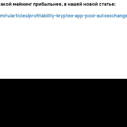
какой майнинг прибыльнее, в нашей новой статье:
/ru/articles/profitability-kryptex-app-pool-autoexchang