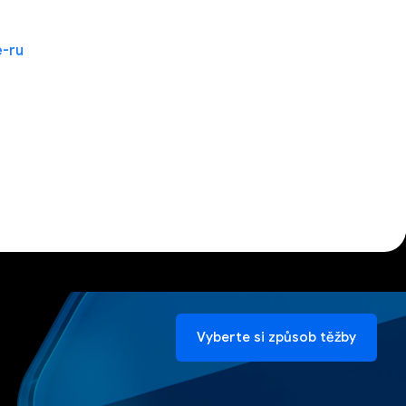
e-ru
Vyberte si způsob těžby