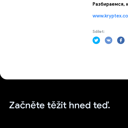
Разбираемся, 
www.kryptex.com
Sdílet:
Začněte těžit hned teď.