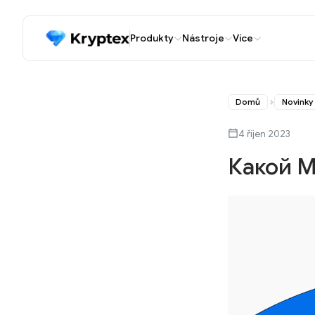
Produkty
Nástroje
Více
Domů
Novinky
4 říjen 2023
Какой 