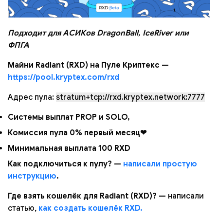
Подходит для АСИКов DragonBall, IceRiver или
ФПГА
Майни Radiant (RXD) на Пуле Криптекс —
https://pool.kryptex.com/rxd
Адрес пула:
stratum+tcp://rxd.kryptex.network:7777
Системы выплат PROP и SOLO,
Комиссия пула 0% первый месяц❤
Минимальная выплата 100 RXD
Как подключиться к пулу? —
написали простую
инструкцию
.
Где взять кошелёк для Radiant (RXD)? —
написали
статью,
как создать кошелёк RXD.